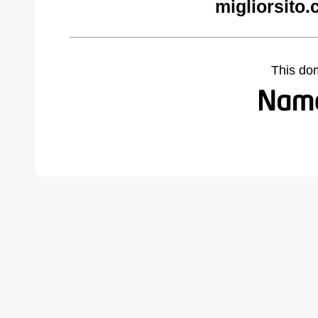
migliorsito
This do